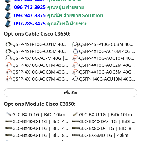
096-713-3925
คุณหยุ่น ฝ่ายขาย
093-947-3375
คุณนัท ฝ่ายขาย Solution
097-285-3475
คุณเกียรติ ฝ่ายขาย
Options Cable Cisco C3650:
QSFP-4SFP10G-CU1M 40G | DAC 1m
QSFP-4SFP10G-CU3M 40G | DAC 3m
QSFP-4SFP10G-CU5M 40G | DAC 5m
QSFP-4X10G-AC10M 40G | DAC 10m
QSFP-4X10G-AC7M 40G | DAC 7m
QSFP-4X10G-AOC10M 40G | AOC 10m
QSFP-4X10G-AOC1M 40G | AOC 1m
QSFP-4X10G-AOC2M 40G | AOC 2m
QSFP-4X10G-AOC3M 40G | AOC 3m
QSFP-4X10G-AOC5M 40G | AOC 5m
QSFP-4X10G-AOC7M 40G | AOC 7m
QSFP-H40G-ACU10M 40G | DAC 10m
เพิ่มเติม
Options Module Cisco C3650:
GLC-BX-D 1G | BiDi 10km
GLC-BX-U 1G | BiDi 10km
GLC-BX40-D-I 1G | BiDi 40km
GLC-BX40-DA-I 1G | BiDI 40km
GLC-BX40-U-I 1G | BiDi 40km
GLC-BX80-D-I 1G | BiDi 80km
GLC-BX80-U-I 1G | BiDi 80km
GLC-EX-SMD 1G | 40km