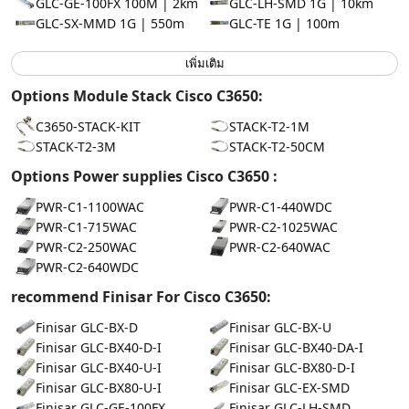
GLC-GE-100FX 100M | 2km
GLC-LH-SMD 1G | 10km
GLC-SX-MMD 1G | 550m
GLC-TE 1G | 100m
เพิ่มเติม
Options Module Stack Cisco C3650:
C3650-STACK-KIT
STACK-T2-1M
STACK-T2-3M
STACK-T2-50CM
Options Power supplies Cisco C3650 :
PWR-C1-1100WAC
PWR-C1-440WDC
PWR-C1-715WAC
PWR-C2-1025WAC
PWR-C2-250WAC
PWR-C2-640WAC
PWR-C2-640WDC
recommend Finisar For Cisco C3650:
Finisar GLC-BX-D
Finisar GLC-BX-U
Finisar GLC-BX40-D-I
Finisar GLC-BX40-DA-I
Finisar GLC-BX40-U-I
Finisar GLC-BX80-D-I
Finisar GLC-BX80-U-I
Finisar GLC-EX-SMD
Finisar GLC-GE-100FX
Finisar GLC-LH-SMD