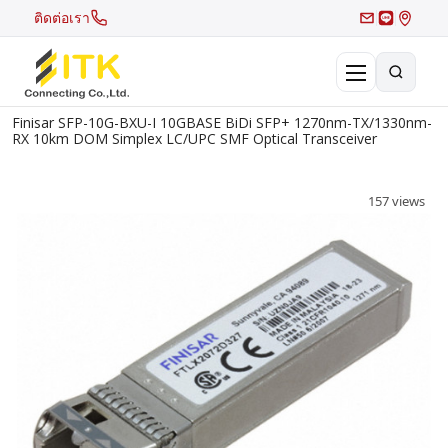
ติดต่อเรา
Finisar SFP-10G-BXU-I 10GBASE BiDi SFP+ 1270nm-TX/1330nm-
×
RX 10km DOM Simplex LC/UPC SMF Optical Transceiver
Search
Recent Search
157 views
Hot Search