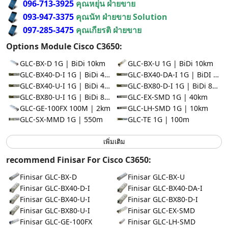
096-713-3925
คุณหยุ่น ฝ่ายขาย
093-947-3375
คุณนัท ฝ่ายขาย Solution
097-285-3475
คุณเกียรติ ฝ่ายขาย
Options Module Cisco C3650:
GLC-BX-D 1G | BiDi 10km
GLC-BX-U 1G | BiDi 10km
GLC-BX40-D-I 1G | BiDi 40km
GLC-BX40-DA-I 1G | BiDI 40km
GLC-BX40-U-I 1G | BiDi 40km
GLC-BX80-D-I 1G | BiDi 80km
GLC-BX80-U-I 1G | BiDi 80km
GLC-EX-SMD 1G | 40km
GLC-GE-100FX 100M | 2km
GLC-LH-SMD 1G | 10km
GLC-SX-MMD 1G | 550m
GLC-TE 1G | 100m
เพิ่มเติม
recommend Finisar For Cisco C3650:
Finisar GLC-BX-D
Finisar GLC-BX-U
Finisar GLC-BX40-D-I
Finisar GLC-BX40-DA-I
Finisar GLC-BX40-U-I
Finisar GLC-BX80-D-I
Finisar GLC-BX80-U-I
Finisar GLC-EX-SMD
Finisar GLC-GE-100FX
Finisar GLC-LH-SMD