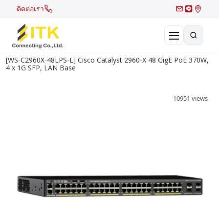
ติดต่อเรา
[WS-C2960X-48LPS-L] Cisco Catalyst 2960-X 48 GigE PoE 370W,
×
4 x 1G SFP, LAN Base
Search
Recent Search
10951 views
Hot Search