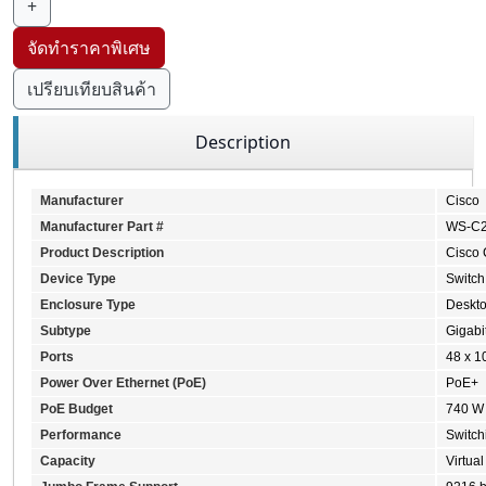
+
จัดทำราคาพิเศษ
เปรียบเทียบสินค้า
Description
Manufacturer
Cisco
Manufacturer Part #
WS-C2
Product Description
Cisco 
Device Type
Switch
Enclosure Type
Deskto
Subtype
Gigabi
Ports
48 x 1
Power Over Ethernet (PoE)
PoE+
PoE Budget
740 W
Performance
Switch
Capacity
Virtua