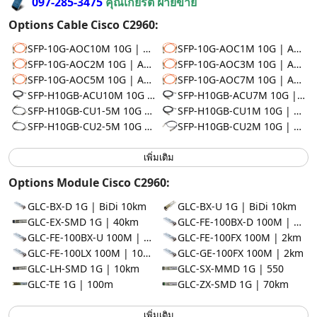
097-285-3475
คุณเกียรติ ฝ่ายขาย
Options Cable Cisco C2960:
SFP-10G-AOC10M 10G | AOC 10m
SFP-10G-AOC1M 10G | AOC 1m
SFP-10G-AOC2M 10G | AOC 2m
SFP-10G-AOC3M 10G | AOC 3m
SFP-10G-AOC5M 10G | AOC 5m
SFP-10G-AOC7M 10G | AOC 7m
SFP-H10GB-ACU10M 10G | DAC 10m
SFP-H10GB-ACU7M 10G | DAC 7m
SFP-H10GB-CU1-5M 10G | DAC 1.5m
SFP-H10GB-CU1M 10G | DAC 1m
SFP-H10GB-CU2-5M 10G | DAC 2.5m
SFP-H10GB-CU2M 10G | DAC 2m
เพิ่มเติม
Options Module Cisco C2960:
GLC-BX-D 1G | BiDi 10km
GLC-BX-U 1G | BiDi 10km
GLC-EX-SMD 1G | 40km
GLC-FE-100BX-D 100M | BiDi 10km
GLC-FE-100BX-U 100M | BiDi 10km
GLC-FE-100FX 100M | 2km
GLC-FE-100LX 100M | 10km
GLC-GE-100FX 100M | 2km
GLC-LH-SMD 1G | 10km
GLC-SX-MMD 1G | 550
GLC-TE 1G | 100m
GLC-ZX-SMD 1G | 70km
เพิ่มเติม