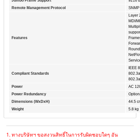
Jumbo Frame Support
9216 b
Remote Management Protocol
SNMP 
Layer 
MDI/MD
Multip
suppor
Features
Frames
Forwar
Round 
NetFlo
Servic
IEEE 8
Compliant Standards
802.3a
802.3a
Power
AC 120
Power Redundancy
Option
Dimensions (WxDxH)
44.5 c
Weight
5.8 kg
1. ทางบริษัทฯ ขอสงวนสิทธิ์ในการรับผิดชอบใดๆ อัน