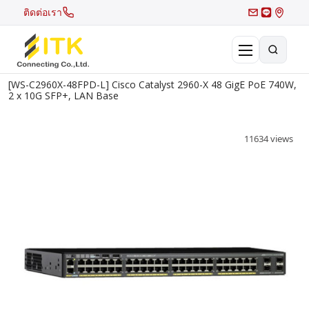
ติดต่อเรา
[WS-C2960X-48FPD-L] Cisco Catalyst 2960-X 48 GigE PoE 740W,
×
2 x 10G SFP+, LAN Base
Search
Recent Search
11634 views
Hot Search