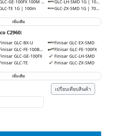
GLC-GE-100FX 100M | 2km
GLC-LH-SMD 1G | 10km
GLC-TE 1G | 100m
GLC-ZX-SMD 1G | 70km
เพิ่มเติม
co C2960:
Finisar GLC-BX-U
Finisar GLC-EX-SMD
Finisar GLC-FE-100BX-U
FInisar GLC-FE-100FX
Finisar GLC-GE-100FX
Finisar GLC-LH-SMD
Finisar GLC-TE
Finisar GLC-ZX-SMD
เพิ่มเติม
เปรียบเทียบสินค้า