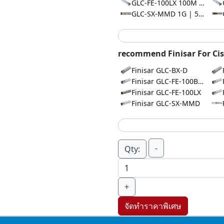
GLC-FE-100LX 100M | 10km
GLC-SX-MMD 1G | 550
recommend Finisar For Cis
Finisar GLC-BX-D
Finisar GLC-FE-100BX-D
Finisar GLC-FE-100LX
Finisar GLC-SX-MMD
-
Qty:
+
จัดทำราคาพิเศษ