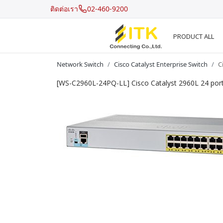
ติดต่อเรา
02-460-9200
PRODUCT ALL
Network Switch
Cisco Catalyst Enterprise Switch
C
[WS-C2960L-24PQ-LL] Cisco Catalyst 2960L 24 port
Recent Search
Hot Search