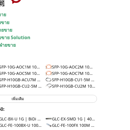
ยขาย
ายขาย
่ายขาย
ายขาย Solution
 ฝ่ายขาย
SFP-10G-AOC1M 10G | AOC 1m
SFP-10G-AOC2M 10G | AOC 2m
SFP-10G-AOC5M 10G | AOC 5m
SFP-10G-AOC7M 10G | AOC 7m
SFP-H10GB-ACU7M 10G | DAC 7m
SFP-H10GB-CU1-5M 10G | DAC 1.5m
SFP-H10GB-CU2-5M 10G | DAC 2.5m
SFP-H10GB-CU2M 10G | DAC 2m
เพิ่มเติม
0:
GLC-BX-U 1G | BiDi 10km
GLC-EX-SMD 1G | 40km
GLC-FE-100BX-U 100M | BiDi 10km
GLC-FE-100FX 100M | 2km