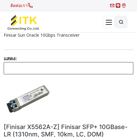
ติดต่อเรา
Finisar Sun Oracle 10Gbps Transceiver
×
Search
Recent Search
แสดง:
Hot Search
[Finisar X5562A-Z] Finisar SFP+ 10GBase-
LR (1310nm, SMF, 10km, LC, DOM)