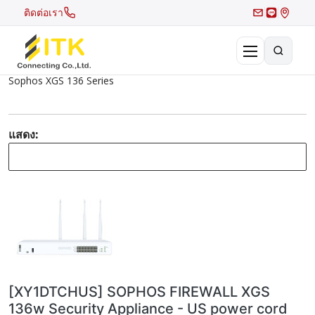
ติดต่อเรา
Sophos XGS 136 Series
×
Search
Recent Search
แสดง:
Hot Search
[XY1DTCHUS] SOPHOS FIREWALL XGS
136w Security Appliance - US power cord