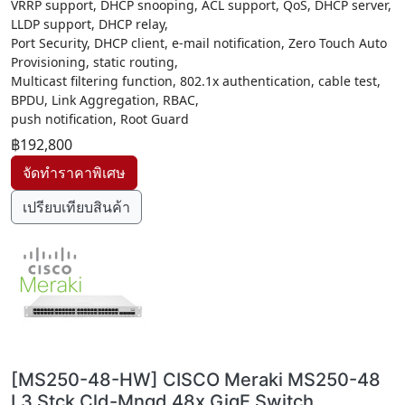
VRRP support, DHCP snooping, ACL support, QoS, DHCP server,
LLDP support, DHCP relay,
Port Security, DHCP client, e-mail notification, Zero Touch Auto
Provisioning, static routing,
Multicast filtering function, 802.1x authentication, cable test,
BPDU, Link Aggregation, RBAC,
push notification, Root Guard
฿192,800
เปรียบเทียบสินค้า
[MS250-48-HW] CISCO Meraki MS250-48
L3 Stck Cld-Mngd 48x GigE Switch