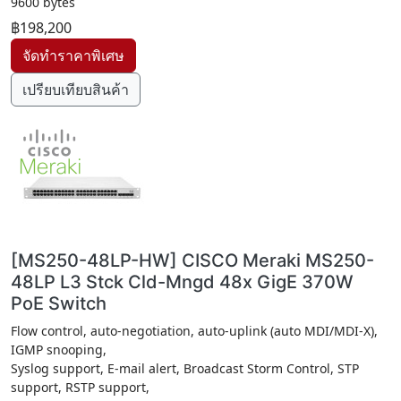
9600 bytes
฿198,200
เปรียบเทียบสินค้า
[MS250-48LP-HW] CISCO Meraki MS250-
48LP L3 Stck Cld-Mngd 48x GigE 370W
PoE Switch
Flow control, auto-negotiation, auto-uplink (auto MDI/MDI-X),
IGMP snooping,
Syslog support, E-mail alert, Broadcast Storm Control, STP
support, RSTP support,