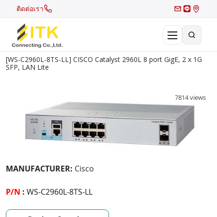
ติดต่อเรา
[WS-C2960L-8TS-LL] CISCO Catalyst 2960L 8 port GigE, 2 x 1G
×
SFP, LAN Lite
Search
Recent Search
7814 views
Hot Search
MANUFACTURER:
Cisco
P/N
:
WS-C2960L-8TS-LL