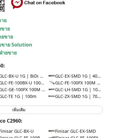
ยขาย
ายขาย
่ายขาย
ายขาย Solution
 ฝ่ายขาย
0:
GLC-BX-U 1G | BiDi 10km
GLC-EX-SMD 1G | 40km
GLC-FE-100BX-U 100M | BiDi 10km
GLC-FE-100FX 100M | 2km
GLC-GE-100FX 100M | 2km
GLC-LH-SMD 1G | 10km
GLC-TE 1G | 100m
GLC-ZX-SMD 1G | 70km
เพิ่มเติม
co C2960:
Finisar GLC-BX-U
Finisar GLC-EX-SMD
Finisar GLC-FE-100BX-U
FInisar GLC-FE-100FX