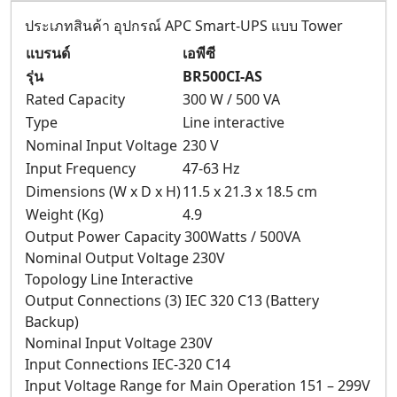
ประเภทสินค้า อุปกรณ์ APC Smart-UPS แบบ Tower
แบรนด์
เอพีซี
รุ่น
BR500CI-AS
Rated Capacity
300 W / 500 VA
Type
Line interactive
Nominal Input Voltage
230 V
Input Frequency
47-63 Hz
Dimensions (W x D x H)
11.5 x 21.3 x 18.5 cm
Weight (Kg)
4.9
Output Power Capacity 300Watts / 500VA
Nominal Output Voltage 230V
Topology Line Interactive
Output Connections (3) IEC 320 C13 (Battery
Backup)
Nominal Input Voltage 230V
Input Connections IEC-320 C14
Input Voltage Range for Main Operation 151 – 299V