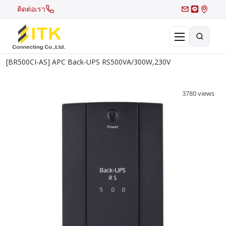
ติดต่อเรา
[BR500CI-AS] APC Back-UPS RS500VA/300W,230V
×
Search
3780 views
Recent Search
Hot Search