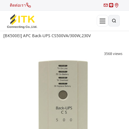
ติดต่อเรา
[BK500EI] APC Back-UPS CS500VA/300W,230V
×
Search
3568 views
Recent Search
Hot Search