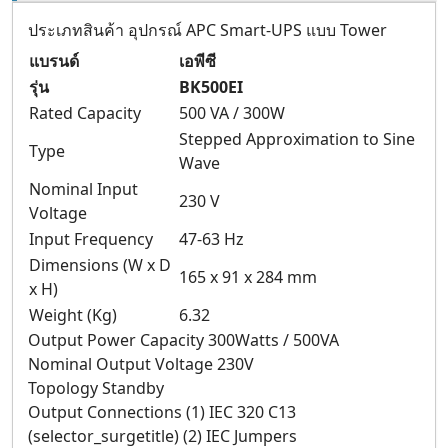
ประเภทสินค้า อุปกรณ์ APC Smart-UPS แบบ Tower
แบรนด์
เอพีซี
รุ่น
BK500EI
Rated Capacity
500 VA / 300W
Stepped Approximation to Sine
Type
Wave
Nominal Input
230 V
Voltage
Input Frequency
47-63 Hz
Dimensions (W x D
165 x 91 x 284 mm
x H)
Weight (Kg)
6.32
Output Power Capacity 300Watts / 500VA
Nominal Output Voltage 230V
Topology Standby
Output Connections (1) IEC 320 C13
(selector_surgetitle) (2) IEC Jumpers