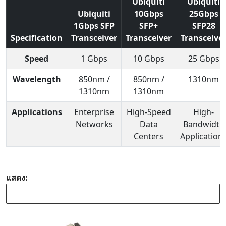
Ubiquiti
Ubiquiti
Ubiquiti
10Gbps
25Gbps
1Gbps SFP
SFP+
SFP28
Specification
Transceiver
Transceiver
Transceive
Speed
1 Gbps
10 Gbps
25 Gbps
Wavelength
850nm /
850nm /
1310nm
1310nm
1310nm
Applications
Enterprise
High-Speed
High-
Networks
Data
Bandwidth
Centers
Application
แสดง: