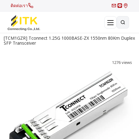
ติดต่อเรา
[TCM1GZR] Tconnect 1.25G 1000BASE-ZX 1550nm 80Km Duplex
×
SFP Transceiver
Search
Recent Search
1276 views
Hot Search