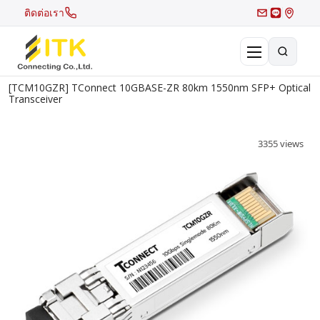
ติดต่อเรา
[TCM10GZR] TConnect 10GBASE-ZR 80km 1550nm SFP+ Optical
×
Transceiver
Search
Recent Search
3355 views
Hot Search