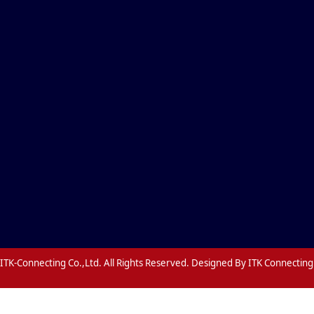
ITK-Connecting Co.,Ltd. All Rights Reserved. Designed By ITK Connecting 