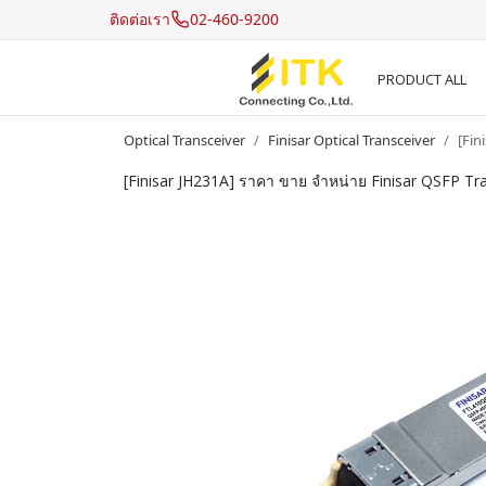
ติดต่อเรา
02-460-9200
PRODUCT ALL
Optical Transceiver
Finisar Optical Transceiver
[Fin
[Finisar JH231A] ราคา ขาย จำหน่าย Finisar QSFP
Recent Search
Hot Search