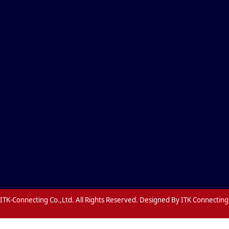
ITK-Connecting Co.,Ltd. All Rights Reserved. Designed By ITK Connecting 