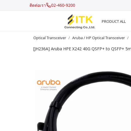
ติดต่อเรา
02-460-9200
PRODUCT ALL
Optical Transceiver
Aruba / HP Optical Transceiver
[JH236A] Aruba HPE X242 40G QSFP+ to QSFP+ 5m 
Recent Search
Hot Search