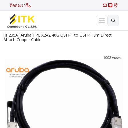
ติดต่อเรา
[JH235A] Aruba HPE X242 40G QSFP+ to QSFP+ 3m Direct
×
Attach Copper Cable
Search
Recent Search
1002 views
Hot Search