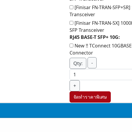
[Finisar FN-TRAN-SFP+SR]
Transceiver
[Finisar FN-TRAN-SX] 10
SFP Transceiver
RJ45 BASE-T SFP+ 10G:
New !! TConnect 10GBASE-
Connector
-
Qty:
+
จัดทำราคาพิเศษ