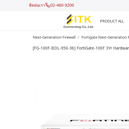
ติดต่อเรา
02-460-9200
PRODUCT ALL
Next-Generation Firewall
Fortigate Next-Generation F
[FG-100F-BDL-950-36] FortiGate-100F 3Yr Hardware
Recent Search
Hot Search