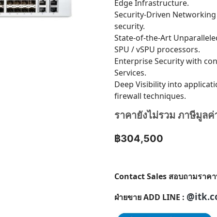
Edge Infrastructure.
Security-Driven Networking
security.
State-of-the-Art Unparallel
SPU / vSPU processors.
Enterprise Security with co
Services.
Deep Visibility into applica
firewall techniques.
ราคายังไม่รวม ภาษีมูลค่
฿304,500
Contact Sales สอบถามราคาพิเศ
@itk.c
ฝ่ายขาย ADD LINE :