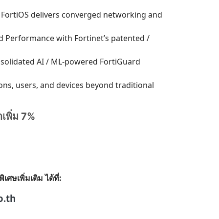
 FortiOS delivers converged networking and
ed Performance with Fortinet’s patented /
nsolidated AI / ML-powered FortiGuard
tions, users, and devices beyond traditional
าเพิ่ม 7%
ษเพิ่มเติม ได้ที่:
o.th