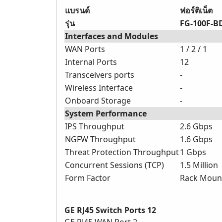
แบรนด์
ฟอร์ติเน็ต
รุ่น
FG-100F-B
Interfaces and Modules
WAN Ports
1 / 2 / 1
Internal Ports
12
Transceivers ports
-
Wireless Interface
-
Onboard Storage
-
System Performance
IPS Throughput
2.6 Gbps
NGFW Throughput
1.6 Gbps
Threat Protection Throughput
1 Gbps
Concurrent Sessions (TCP)
1.5 Million
Form Factor
Rack Mount
GE RJ45 Switch Ports 12
GE RJ45 WAN Port 2