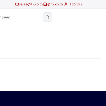
sales@itk.co.th
@itk.co.th
แจ้งปัญหา
้าองค์กร
×
Search