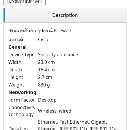
เปรียบเทียบสินค้า
Description
ประเภทสินค้า อุปกรณ์ Firewall
แบรนด์
Cisco
General
Device Type
Security appliance
Width
23.9 cm
Depth
16.4 cm
Height
2.7 cm
Weight
830 g
Networking
Form Factor
Desktop
Connectivity
Wireless, wired
Technology
Ethernet, Fast Ethernet, Gigabit
Data Link
Ethernet, IEEE 802.11b, IEEE 802.11a,