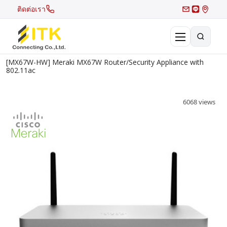
ติดต่อเรา
[MX67W-HW] Meraki MX67W Router/Security Appliance with
×
802.11ac
Search
Recent Search
6068 views
Hot Search