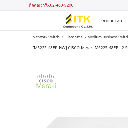
ติดต่อเรา
02-460-9200
PRODUCT ALL
Network Switch
Cisco Small / Medium Business Switc
[MS225-48FP-HW] CISCO Meraki MS225-48FP L2 St
Recent Search
Hot Search