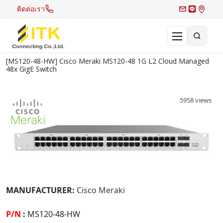
ติดต่อเรา
[MS120-48-HW] Cisco Meraki MS120-48 1G L2 Cloud Managed
×
48x GigE Switch
Search
Recent Search
5958 views
Hot Search
MANUFACTURER:
Cisco Meraki
P/N
:
MS120-48-HW