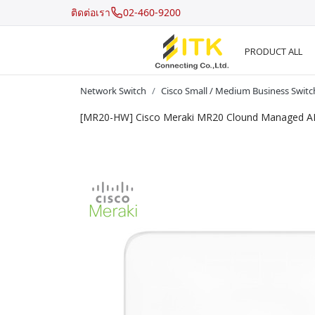
ติดต่อเรา
02-460-9200
PRODUCT ALL
Network Switch
Cisco Small / Medium Business Switc
[MR20-HW] Cisco Meraki MR20 Clound Managed A
Recent Search
Hot Search