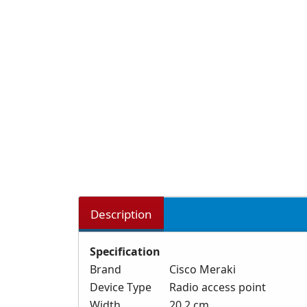
Description
Specification
Brand
Cisco Meraki
Device Type
Radio access point
Width
20.2 cm