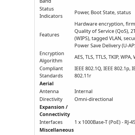
Band
Status
Power, Boot State, status
Indicators
Hardware encryption, firm
Quality of Service (QoS),
Features
(WIPS), tagged VLAN, secur
Power Save Delivery (U-AP
Encryption
AES, TLS, TTLS, TKIP, WPA
Algorithm
Compliant
IEEE 802.1Q, IEEE 802.1p, I
Standards
802.11r
Aerial
Antenna
Internal
Directivity
Omni-directional
Expansion /
Connectivity
Interfaces
1 x 1000Base-T (PoE) - RJ-4
Miscellaneous