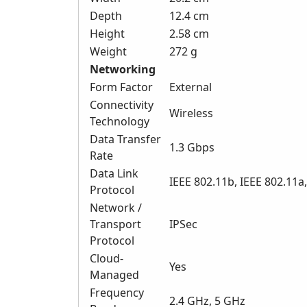
Depth
12.4 cm
Height
2.58 cm
Weight
272 g
Networking
Form Factor
External
Connectivity
Wireless
Technology
Data Transfer
1.3 Gbps
Rate
Data Link
IEEE 802.11b, IEEE 802.11a
Protocol
Network /
Transport
IPSec
Protocol
Cloud-
Yes
Managed
Frequency
2.4 GHz, 5 GHz