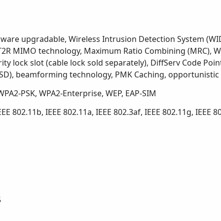
ware upgradable, Wireless Intrusion Detection System (WI
 2T2R MIMO technology, Maximum Ratio Combining (MRC), Wi
ity lock slot (cable lock sold separately), DiffServ Code P
SD), beamforming technology, PMK Caching, opportunistic 
, WPA2-PSK, WPA2-Enterprise, WEP, EAP-SIM
EEE 802.11b, IEEE 802.11a, IEEE 802.3af, IEEE 802.11g, IEEE 8
5