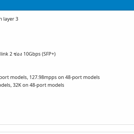
 layer 3
link 2 ช่อง 10Gbps (SFP+)
port models, 127.98mpps on 48-port models
dels, 32K on 48-port models