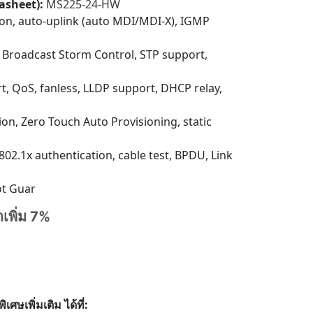
tasheet):
MS225-24-HW
ion, auto-uplink (auto MDI/MDI-X), IGMP
t, Broadcast Storm Control, STP support,
, QoS, fanless, LLDP support, DHCP relay,
tion, Zero Touch Auto Provisioning, static
 802.1x authentication, cable test, BPDU, Link
ot Guar
าเพิ่ม 7%
ษเพิ่มเติม ได้ที่: