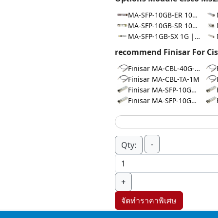
MA-SFP-10GB-ER 10G | 40km
MA-SFP-10GB-SR 10G | 400m
MA-SFP-1GB-SX 1G | 550m
recommend Finisar For Cis
Finisar MA-CBL-40G-1M
Finisar MA-CBL-TA-1M
Finisar MA-SFP-10GB-LR
Finisar MA-SFP-10GB-ZR
-
Qty:
+
จัดทำราคาพิเศษ