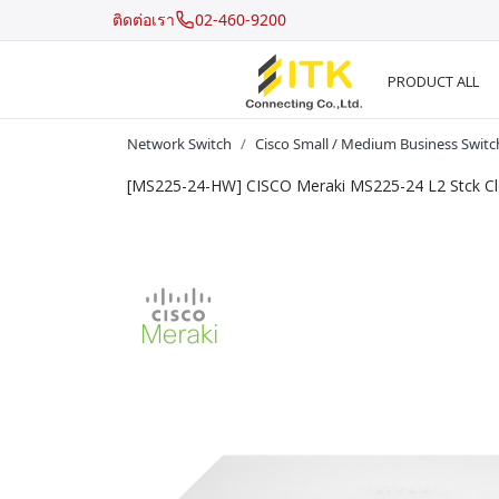
ติดต่อเรา
02-460-9200
PRODUCT ALL
Network Switch
Cisco Small / Medium Business Switc
[MS225-24-HW] CISCO Meraki MS225-24 L2 Stck Cl
Recent Search
Hot Search