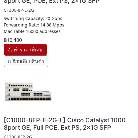
8port GE, POE, Ext PS, 2x1G SFP
C1300-8P-E-2G
Switching Capacity: 20 Gbps
Forwarding Rate: 14.88 Mpps
Mac Table 16000 addresses
฿10,400
เปรียบเทียบสินค้า
[C1000-8FP-E-2G-L] Cisco Catalyst 1000
8port GE, Full POE, Ext PS, 2x1G SFP
C1300-8FP-2G