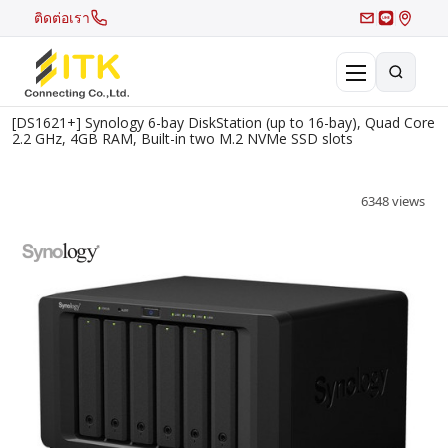
ติดต่อเรา
[DS1621+] Synology 6-bay DiskStation (up to 16-bay), Quad Core
×
2.2 GHz, 4GB RAM, Built-in two M.2 NVMe SSD slots
Search
Recent Search
6348 views
Hot Search