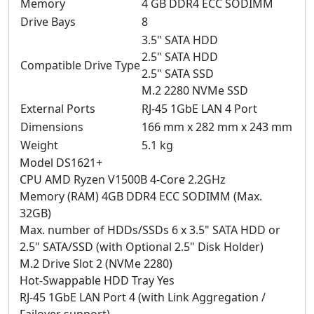
Memory
4 GB DDR4 ECC SODIMM
Drive Bays
8
3.5" SATA HDD
2.5" SATA HDD
Compatible Drive Type
2.5" SATA SSD
M.2 2280 NVMe SSD
External Ports
RJ-45 1GbE LAN 4 Port
Dimensions
166 mm x 282 mm x 243 mm
Weight
5.1 kg
Model DS1621+
CPU AMD Ryzen V1500B 4-Core 2.2GHz
Memory (RAM) 4GB DDR4 ECC SODIMM (Max.
32GB)
Max. number of HDDs/SSDs 6 x 3.5" SATA HDD or
2.5" SATA/SSD (with Optional 2.5" Disk Holder)
M.2 Drive Slot 2 (NVMe 2280)
Hot-Swappable HDD Tray Yes
RJ-45 1GbE LAN Port 4 (with Link Aggregation /