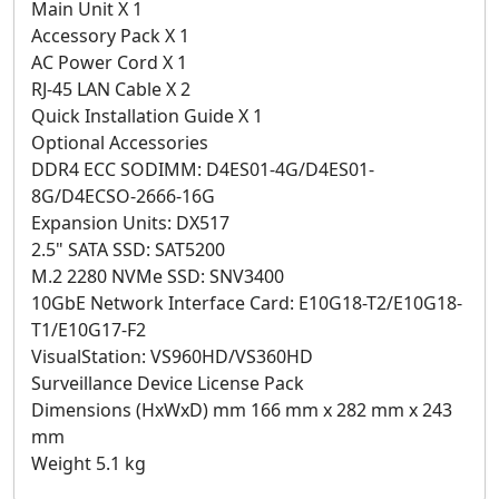
Main Unit X 1
Accessory Pack X 1
AC Power Cord X 1
RJ-45 LAN Cable X 2
Quick Installation Guide X 1
Optional Accessories
DDR4 ECC SODIMM: D4ES01-4G/D4ES01-
8G/D4ECSO-2666-16G
Expansion Units: DX517
2.5" SATA SSD: SAT5200
M.2 2280 NVMe SSD: SNV3400
10GbE Network Interface Card: E10G18-T2/E10G18-
T1/E10G17-F2
VisualStation: VS960HD/VS360HD
Surveillance Device License Pack
Dimensions (HxWxD) mm 166 mm x 282 mm x 243
mm
Weight 5.1 kg