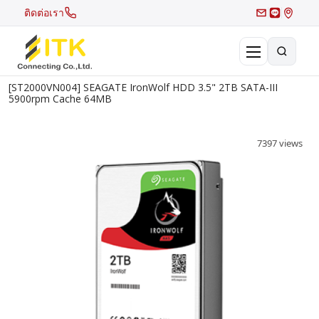
ติดต่อเรา
[ST2000VN004] SEAGATE IronWolf HDD 3.5" 2TB SATA-III
×
5900rpm Cache 64MB
Search
Recent Search
7397 views
Hot Search