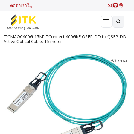
ติดต่อเรา
[TCMAOC400G-15M] TConnect 400GbE QSFP-DD to QSFP-DD
×
Active Optical Cable, 15 meter
Search
Recent Search
769 views
Hot Search