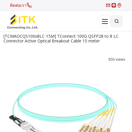
ติดต่อเรา
[TCMAOCQS100x8LC-15M] TConnect 100G QSFP28 to 8 LC
×
Connector Active Optical Breakout Cable 15 meter
Search
Recent Search
850 views
Hot Search