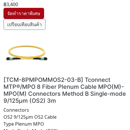
฿3,400
เปรียบเทียบสินค้า
[TCM-8PMPOMMOS2-03-B] Tconnect
MTP®/MPO 8 Fiber Plenum Cable MPO(M)-
MPO(M) Connectors Method B Single-mode
9/125μm (OS2) 3m
Connectors
OS2 9/125μm OS2 Cable
Type Plenum MPO