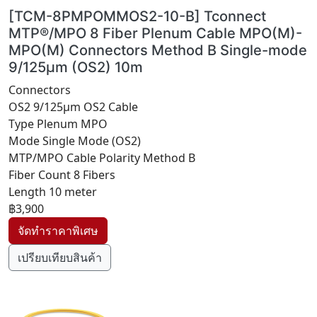
[TCM-8PMPOMMOS2-10-B] Tconnect
MTP®/MPO 8 Fiber Plenum Cable MPO(M)-
MPO(M) Connectors Method B Single-mode
9/125μm (OS2) 10m
Connectors
OS2 9/125μm OS2 Cable
Type Plenum MPO
Mode Single Mode (OS2)
MTP/MPO Cable Polarity Method B
Fiber Count 8 Fibers
Length 10 meter
฿3,900
เปรียบเทียบสินค้า