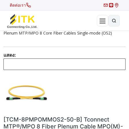
ติดต่อเรา
Plenum MTP/MPO 8 Core Fiber Cables Single-mode (OS2)
×
Search
Recent Search
แสดง:
Hot Search
[TCM-8PMPOMMOS2-50-B] Tconnect
MTP®/MPO 8 Fiber Plenum Cable MPO(M)-