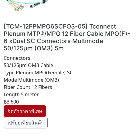
[TCM-12FPMPO6SCFO3-05] Tconnect
Plenum MTP®/MPO 12 Fiber Cable MPO(F)-
6 xDual SC Connectors Multimode
50/125µm (OM3) 5m
Connectors
50/125µm OM3 Cable
Type Plenum MPO(Female)-SC
Mode Multimode (OM3)
Fiber Count 12 Fibers
Length 5 meter
฿3,600
เปรียบเทียบสินค้า