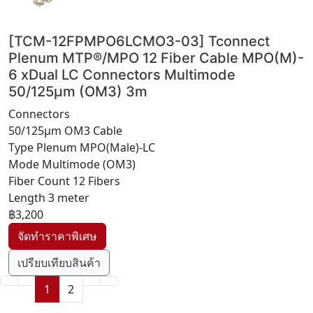
[TCM-12FPMPO6LCMO3-03] Tconnect
Plenum MTP®/MPO 12 Fiber Cable MPO(M)-
6 xDual LC Connectors Multimode
50/125µm (OM3) 3m
Connectors
50/125µm OM3 Cable
Type Plenum MPO(Male)-LC
Mode Multimode (OM3)
Fiber Count 12 Fibers
Length 3 meter
฿3,200
เปรียบเทียบสินค้า
1
2