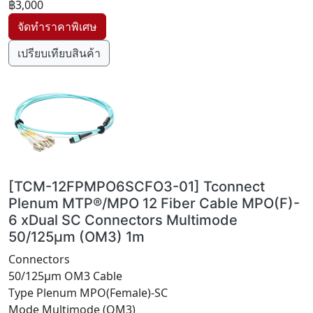
฿3,000
เปรียบเทียบสินค้า
[TCM-12FPMPO6SCFO3-01] Tconnect
Plenum MTP®/MPO 12 Fiber Cable MPO(F)-
6 xDual SC Connectors Multimode
50/125µm (OM3) 1m
Connectors
50/125µm OM3 Cable
Type Plenum MPO(Female)-SC
Mode Multimode (OM3)