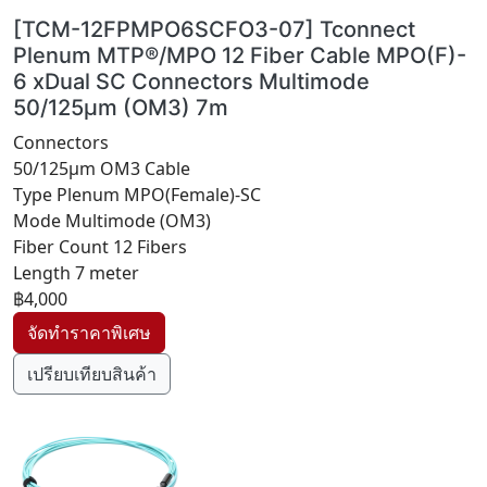
[TCM-12FPMPO6SCFO3-07] Tconnect
Plenum MTP®/MPO 12 Fiber Cable MPO(F)-
6 xDual SC Connectors Multimode
50/125µm (OM3) 7m
Connectors
50/125µm OM3 Cable
Type Plenum MPO(Female)-SC
Mode Multimode (OM3)
Fiber Count 12 Fibers
Length 7 meter
฿4,000
เปรียบเทียบสินค้า