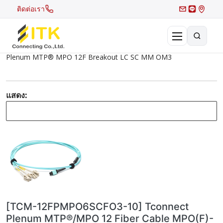
ติดต่อเรา
Plenum MTP® MPO 12F Breakout LC SC MM OM3
×
Search
Recent Search
แสดง:
Hot Search
[TCM-12FPMPO6SCFO3-10] Tconnect
Plenum MTP®/MPO 12 Fiber Cable MPO(F)-