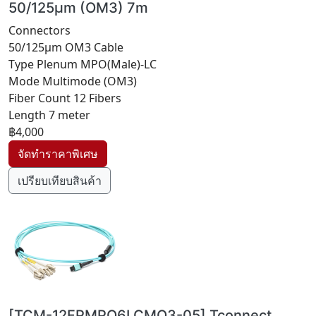
50/125µm (OM3) 7m
Connectors
50/125µm OM3 Cable
Type Plenum MPO(Male)-LC
Mode Multimode (OM3)
Fiber Count 12 Fibers
Length 7 meter
฿4,000
เปรียบเทียบสินค้า
[TCM-12FPMPO6LCMO3-05] Tconnect